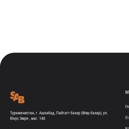
М
Г
Туркменистан, г. Ашхабад, Пайтагт базар (Мир базар), ул.
О 
Юнус Эмре , маг. 140
К