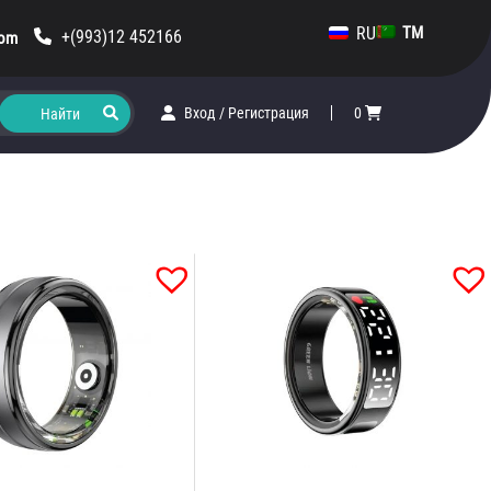
RU
TM
+(993)12 452166
com
Вход
/
Регистрация
0