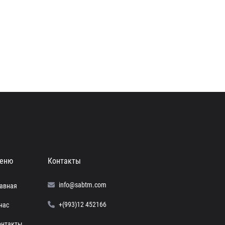
еню
Контакты
info@sabtm.com
лавная
+(993)12 452166
нас
онтакты