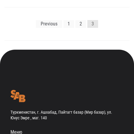
Навигация
Previous
1
2
3
по
записям
Туркменистан, г. Ашхабад, Пайтагт базар (Мир базар), ул.
Юнус Эмре , маг. 140
Меню