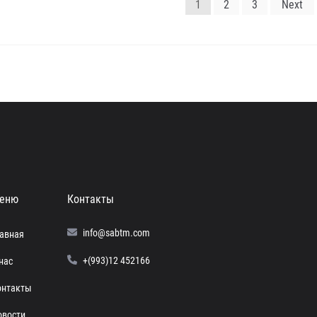
1
2
3
Next
еню
Контакты
info@sabtm.com
лавная
+(993)12 452166
нас
онтакты
овости