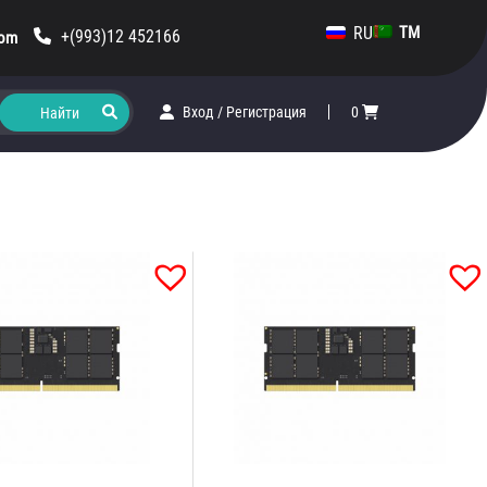
RU
TM
+(993)12 452166
com
Вход
/
Регистрация
0