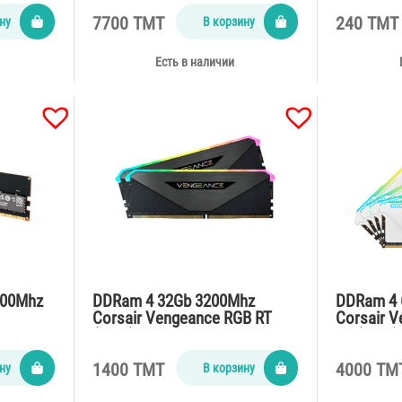
7700 TMT
240 TMT
ну
В корзину
Есть в наличии
800Mhz
DDRam 4 32Gb 3200Mhz
DDRam 4 
Corsair Vengeance RGB RT
Corsair 
(2*16)
SL (4*16)
1400 TMT
4000 TM
ну
В корзину