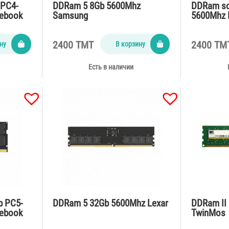
 PC4-
DDRam 5 8Gb 5600Mhz
DDRam so
tebook
Samsung
5600Mhz 
2400 TMT
2400 TM
ну
В корзину
Есть в наличии
b PC5-
DDRam 5 32Gb 5600Mhz Lexar
DDRam II
tebook
TwinMos