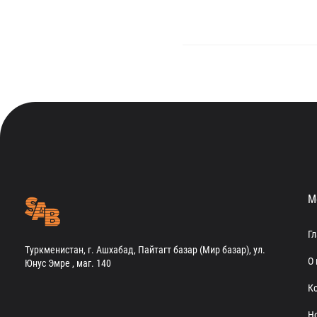
Навигация
по
записям
М
Г
Туркменистан, г. Ашхабад, Пайтагт базар (Мир базар), ул.
О 
Юнус Эмре , маг. 140
К
Н