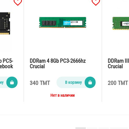
b PC5-
DDRam 4 8Gb PC3-2666hz
DDRam II
tebook
Crucial
Crucial
340 TMT
200 TMT
ну
В корзину
Нет в наличии