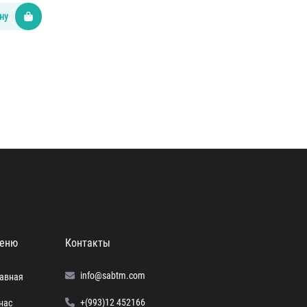
ну
еню
Контакты
info@sabtm.com
лавная
+(993)12 452166
нас