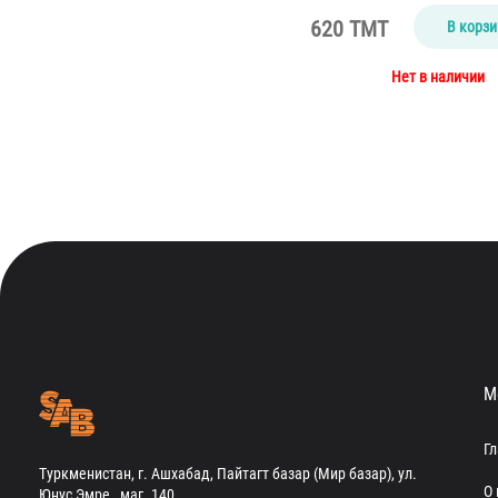
620 TMT
В корзи
Нет в наличии
М
Г
Туркменистан, г. Ашхабад, Пайтагт базар (Мир базар), ул.
О 
Юнус Эмре , маг. 140