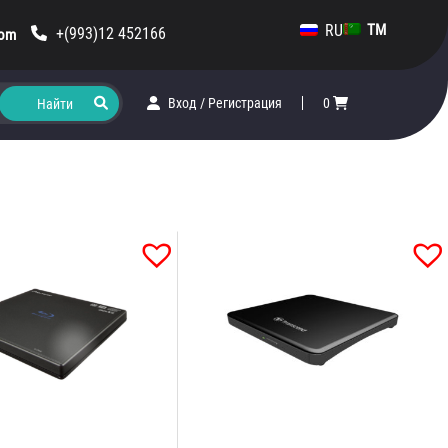
RU
TM
+(993)12 452166
com
Вход
/
Регистрация
0