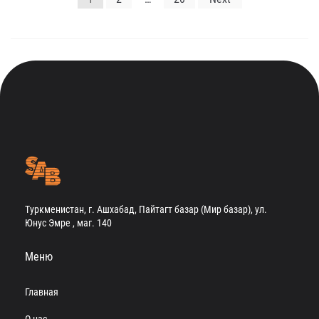
по
записям
Туркменистан, г. Ашхабад, Пайтагт базар (Мир базар), ул.
Юнус Эмре , маг. 140
Меню
Главная
О нас