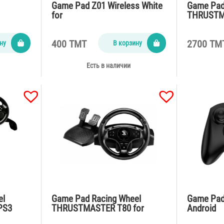
Game Pad Z01 Wireless White
Game Pad
for
THRUSTMA
iPad/iPhone/Android/PC3/PS
PC/PS3
4 …
400 TMT
2700 TM
ну
В корзину
Есть в наличии
el
Game Pad Racing Wheel
Game Pad 
PS3
THRUSTMASTER T80 for
Android
Playstation PS4/P…