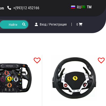
RU
TM
+(993)12 452166
com
Вход
/
Регистрация
0