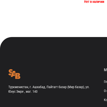
Нет в наличии
М
Г
Туркменистан, г. Ашхабад, Пайтагт базар (Мир базар), ул.
О 
Юнус Эмре , маг. 140
К