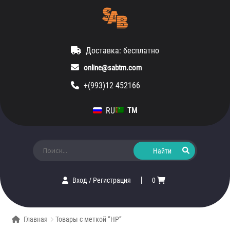
Доставка: бесплатно
online@sabtm.com
+(993)12 452166
RU
TM
Искать:
Вход
/
Регистрация
0
Главная
Товары с меткой “HP”