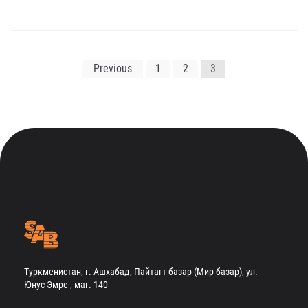
Навигация
Previous
1
2
3
по
записям
Туркменистан, г. Ашхабад, Пайтагт базар (Мир базар), ул.
Юнус Эмре , маг. 140