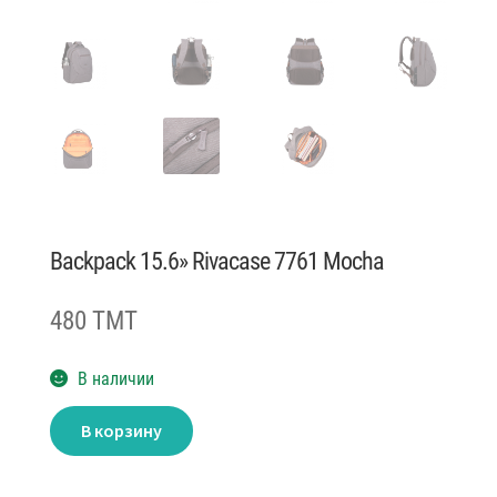
Backpack 15.6» Rivacase 7761 Mocha
480 TMT
В наличии
Количество
В корзину
товара
Backpack
15.6''
Rivacase