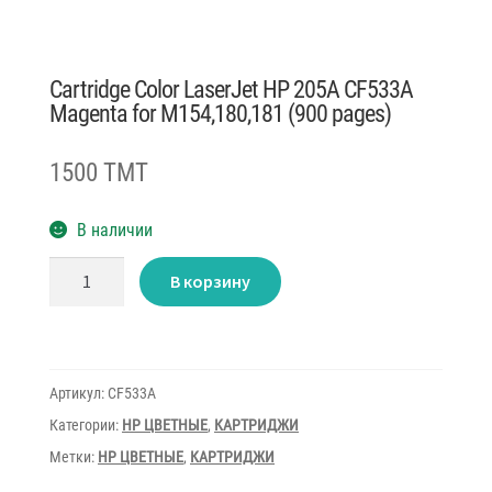
Cartridge Color LaserJet HP 205A CF533A
Magenta for M154,180,181 (900 pages)
1500 TMT
В наличии
Количество
В корзину
товара
Cartridge
Color
LaserJet
HP
205A
CF533A
Артикул:
CF533A
Magenta
for
Категории:
HP ЦВЕТНЫЕ
,
КАРТРИДЖИ
M154,180,181
(900
Метки:
HP ЦВЕТНЫЕ
,
КАРТРИДЖИ
pages)