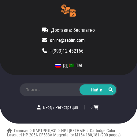
Доставка: бесплатно
online@sabtm.com
+(993)12 452166
RU
TM
Искать:
Вход
/
Регистрация
0
Главная
КАРТРИДЖИ
HP ЦВЕТНЫЕ
Cartridge Color
LaserJet HP 205A CF533A Magenta for M154,180,181 (900 pages)