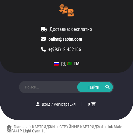
Доставка: бесплатно
online@sabtm.com
+(993)12 452166
RU
TM
Искать:
Вход
/
Регистрация
0
Главная
КАРТРИДЖИ
СТРУЙНЫЕ КАРТРИДЖИ
Ink Mate
5BFA41P Light Cyan 1L