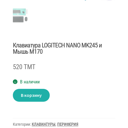
Клавиатура LOGITECH NANO MK245 и
Мышь M170
520 TMT
В наличии
Количество
В корзину
товара
Клавиатура
LOGITECH
NANO
MK245
и
Мышь
Категории:
КЛАВИАТУРЫ
,
ПЕРИФЕРИЯ
M170