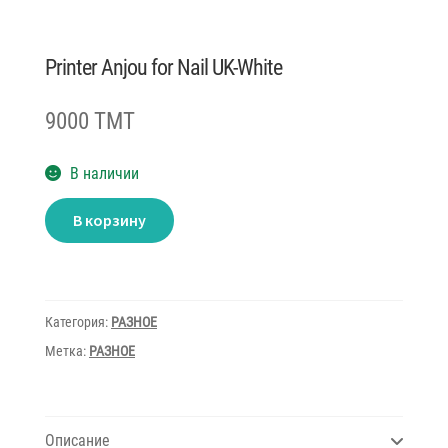
Printer Anjou for Nail UK-White
9000 TMT
В наличии
Количество
В корзину
товара
Printer
Anjou
for
Nail
UK-
White
Категория:
РАЗНОЕ
Метка:
РАЗНОЕ
Описание