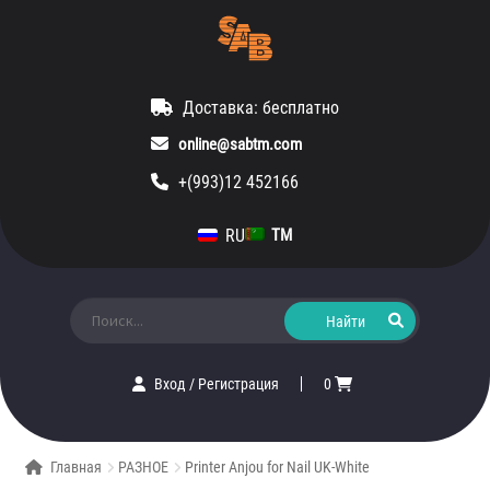
Доставка: бесплатно
online@sabtm.com
+(993)12 452166
RU
TM
Искать:
Вход
/
Регистрация
0
Главная
РАЗНОЕ
Printer Anjou for Nail UK-White