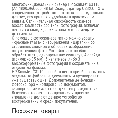
Многофункциональный сканер HP ScanJet G3110
(A4 4800x9600dpi 48 bit Слайд-адаптер USB2.0). Это
современное устройство – фотосканер – идеальное
для тех, кто привык к удобным и практичным
вещам. Отличительная способность сканера
восстанавливать все типы фотографий, включая
негатив и слайды, архивировать и размещать
документы.
С помощью фотосканера легко можно убрать
«красные глаза» с изображения, «царапки» со
старинных снимков и обновить изображение
потускневших фото. Устройство способно
обрабатывать, одновременно сканируя, 4 слайда
(примерно 35 мм), 5 негативов, либо 3
высокоформатные фотографии и сохранять их в
отдельных файлах.
HP ScanJet G3110 способен легко преобразовывать
отдельные файловые документы и архивировать
уже существующие. Дополнительные функции
фотосканера – копирование документов,
сканирование в электронную почту в один клик.
Высокая скорость сканирования и простое
управление делают данное устройство
востребованным среди покупателей.
Похожие товары