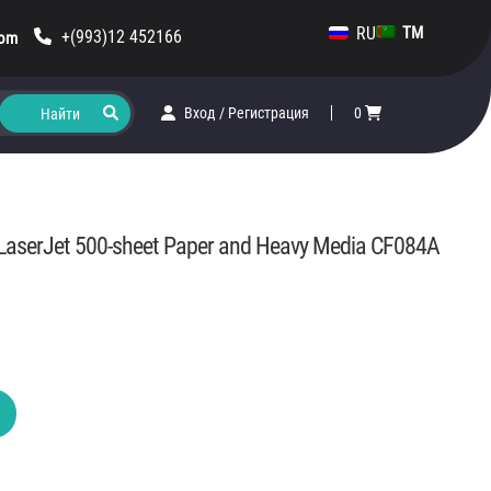
RU
TM
+(993)12 452166
com
Вход
/
Регистрация
0
 LaserJet 500-sheet Paper and Heavy Media CF084A