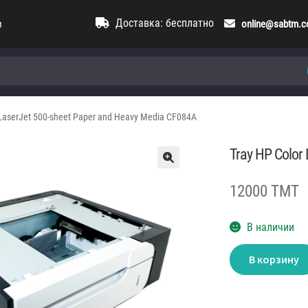
Доставка: бесплатно
и
online@sabtm.
 LaserJet 500-sheet Paper and Heavy Media CF084A
Tray HP Color
12000 TMT
В наличии
Количество
В корзину
товара
Tray
HP
Color
LaserJet