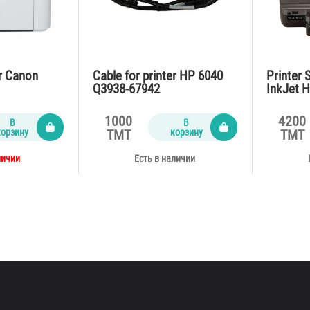
er Canon
Cable for printer HP 6040
Printer 
Q3938-67942
InkJet H
8600 A4
1000
4200
В
В
корзину
корзину
TMT
TMT
личии
Есть в наличии