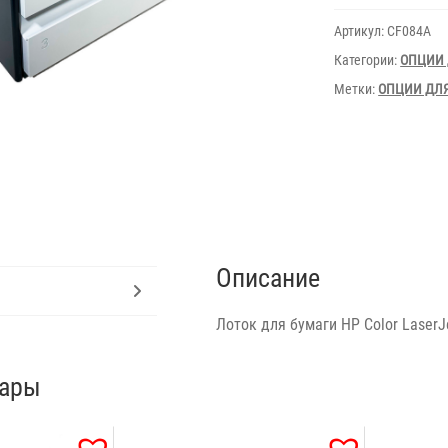
500-
sheet
Артикул:
CF084A
Paper
and
Категории:
ОПЦИИ 
Heavy
Media
Метки:
ОПЦИИ ДЛ
CF084A
Описание
Лоток для бумаги HP Color LaserJ
вары