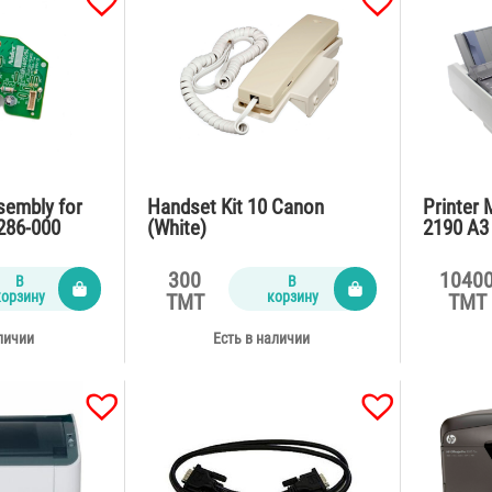
embly for
Handset Kit 10 Canon
Printer 
286-000
(White)
2190 A3
300
1040
В
В
корзину
корзину
TMT
TMT
личии
Есть в наличии