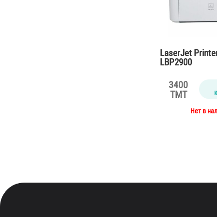
LaserJet Print
LBP2900
3400
TMT
Нет в на