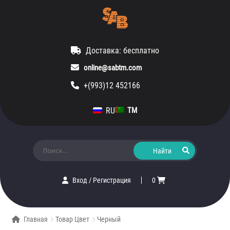
Доставка: бесплатно
online@sabtm.com
+(993)12 452166
RU
TM
Искать:
Вход
/
Регистрация
0
Главная
Товар Цвет
Черный