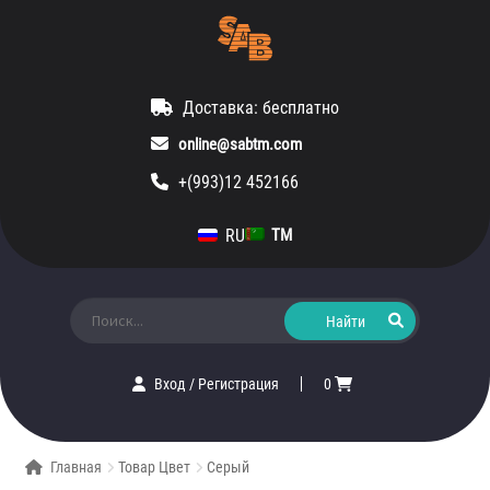
Доставка: бесплатно
online@sabtm.com
+(993)12 452166
RU
TM
Искать:
Вход
/
Регистрация
0
Главная
Товар Цвет
Серый