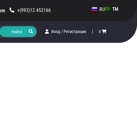
RU
TM
+(993)12 452166
com
Вход
/
Регистрация
0