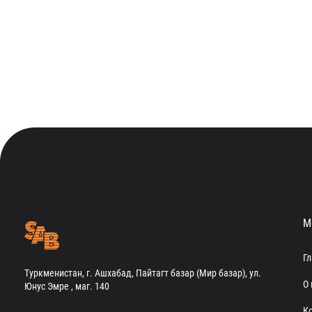
М
Г
Туркменистан, г. Ашхабад, Пайтагт базар (Мир базар), ул.
О 
Юнус Эмре , маг. 140
К