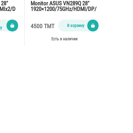
 28″
Monitor ASUS VN289Q 28″
MIx2/D
1920×1200/75GHz/HDMI/DP/
D…
4500 TMT
В корзину
ну
Есть в наличии