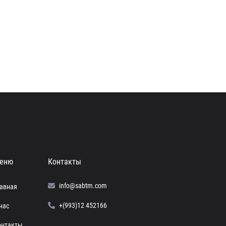
еню
Контакты
info@sabtm.com
лавная
+(993)12 452166
нас
онтакты