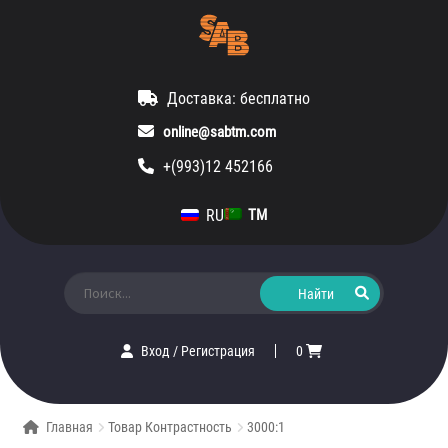
Доставка: бесплатно
online@sabtm.com
+(993)12 452166
RU
TM
Искать:
Вход
/
Регистрация
0
Главная
Товар Контрастность
3000:1