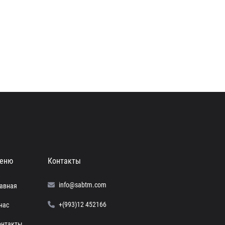
еню
Контакты
info@sabtm.com
лавная
+(993)12 452166
нас
онтакты