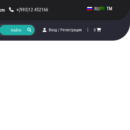
RU
TM
+(993)12 452166
com
Вход
/
Регистрация
0