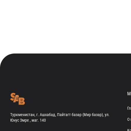
М
Г
Туркменистан, г. Ашхабад, Пайтагт базар (Мир базар), ул.
О 
Юнус Эмре , маг. 140
К