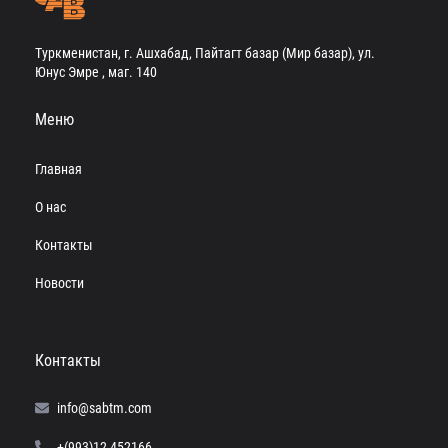
Туркменистан, г. Ашхабад, Пайтагт базар (Мир базар), ул.
Юнус Эмре , маг. 140
Меню
Главная
О нас
Контакты
Новости
Контакты
info@sabtm.com
+(993)12 452166