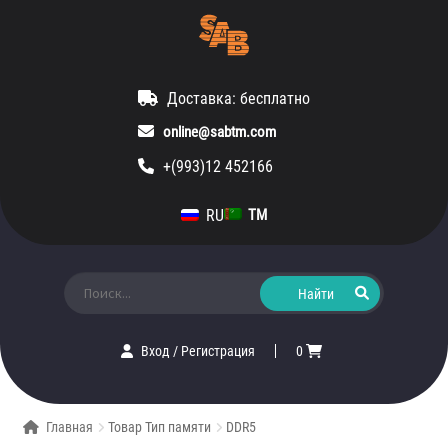
Доставка: бесплатно
online@sabtm.com
+(993)12 452166
RU
TM
Искать:
Вход
/
Регистрация
0
Главная
Товар Тип памяти
DDR5