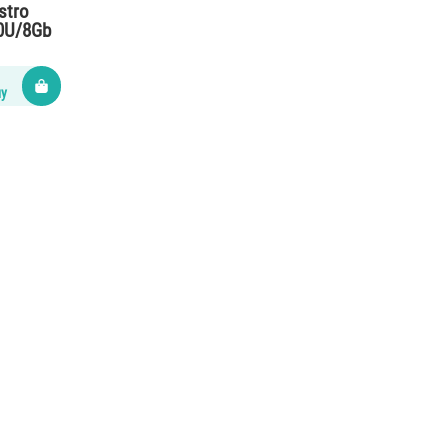
stro
0U/8Gb
ну