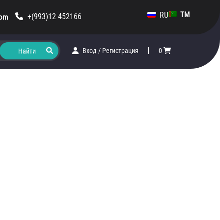
RU
TM
+(993)12 452166
com
Вход
/
Регистрация
0