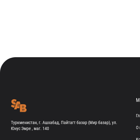
М
Г
Туркменистан, г. Ашхабад, Пайтагт базар (Мир базар), ул.
О 
Юнус Эмре , маг. 140
К