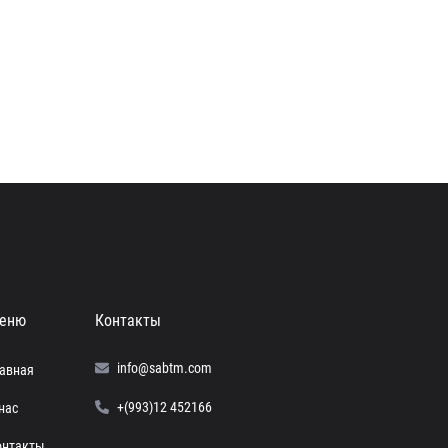
еню
Контакты
info@sabtm.com
лавная
+(993)12 452166
нас
онтакты