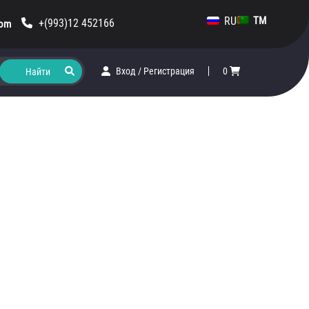
RU
TM
+(993)12 452166
com
Вход
/
Регистрация
0