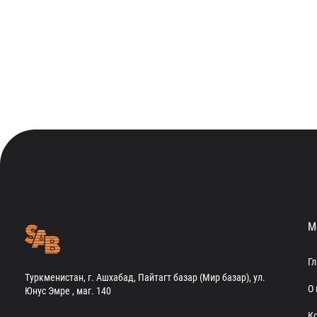
М
Г
Туркменистан, г. Ашхабад, Пайтагт базар (Мир базар), ул.
О 
Юнус Эмре , маг. 140
К