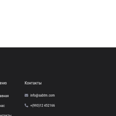
еню
Контакты
info@sabtm.com
лавная
+(993)12 452166
нас
онтакты