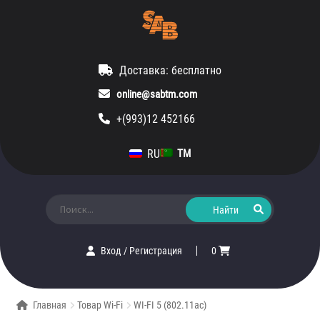
Доставка: бесплатно
online@sabtm.com
+(993)12 452166
RU
TM
Искать:
Вход
/
Регистрация
0
Главная
Товар Wi-Fi
WI-FI 5 (802.11ac)