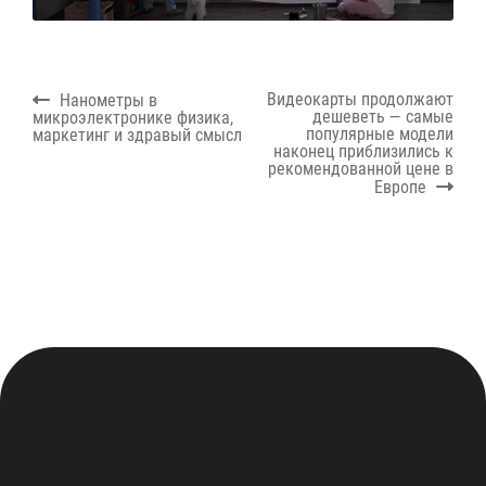
Навигация
Previous
Next
Видеокарты продолжают
Нанометры в
по
post:
post:
дешеветь — самые
микроэлектронике физика,
записям
популярные модели
маркетинг и здравый смысл
наконец приблизились к
рекомендованной цене в
Европе