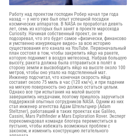
Работу над проектом господин Робер начал три года
назад — у него уже был опыт успешной посадки
космических аппаратов. В NASA он проработал девять
лет, семь из которых был занят в проекте марсохода
Curiosity. Начиная собственный проект, он не
подозревал, что это будет самое «
физически, финансово
и умственно изнуряющее видео
» за всю историю
существования его канала на YouTube. Первоначальный
план состоял в том, чтобы закрепить яйцо на ракете,
которую поднимет в воздух метеозонд. Набрав большую
высоту, ракета должна была отправиться в полёт в
сторону земли и высвободить яйцо на высоте около 100
метров, чтобы оно упало на подстеленный мат.
Инженер подсчитал, что конечная скорость яйца
составит около 75 миль в час (120 км/ч), и при падении
на мягкую поверхность оно должно остаться целым.
Однако все три испытания на малой высоте
завершились неудачами, поэтому пришлось заручиться
поддержкой опытных сотрудников NASA. Одним из них
стал инженер агентства Адам Штельтцнер (Adam
Steltzner), работавший в таких проектах как Galileo,
Cassini, Mars Pathfinder и Mars Exploration Rover. Эксперт
порекомендовал команде блогера переместиться в
пустыню, чтобы избежать возможных проблем с
законом, и изменить конструкцию летательного
аппарата.