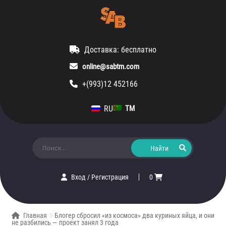
Доставка: бесплатно
online@sabtm.com
+(993)12 452166
RU
TM
Искать:
Вход
/
Регистрация
0
Главная
Блогер сбросил «из космоса» два куриных яйца, и они
не разбились — проект занял 3 года