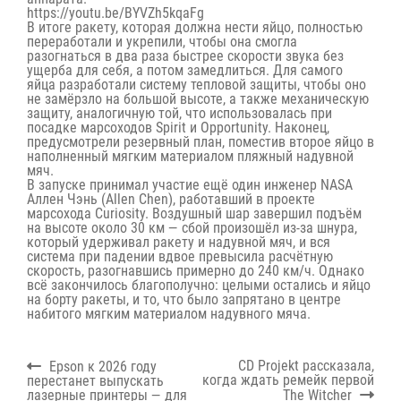
https://youtu.be/BYVZh5kqaFg
В итоге ракету, которая должна нести яйцо, полностью
переработали и укрепили, чтобы она смогла
разогнаться в два раза быстрее скорости звука без
ущерба для себя, а потом замедлиться. Для самого
яйца разработали систему тепловой защиты, чтобы оно
не замёрзло на большой высоте, а также механическую
защиту, аналогичную той, что использовалась при
посадке марсоходов Spirit и Opportunity. Наконец,
предусмотрели резервный план, поместив второе яйцо в
наполненный мягким материалом пляжный надувной
мяч.
В запуске принимал участие ещё один инженер NASA
Аллен Чэнь (Allen Chen), работавший в проекте
марсохода Curiosity. Воздушный шар завершил подъём
на высоте около 30 км — сбой произошёл из-за шнура,
который удерживал ракету и надувной мяч, и вся
система при падении вдвое превысила расчётную
скорость, разогнавшись примерно до 240 км/ч. Однако
всё закончилось благополучно: целыми остались и яйцо
на борту ракеты, и то, что было запрятано в центре
набитого мягким материалом надувного мяча.
Навигация
Previous
Next
CD Projekt рассказала,
Epson к 2026 году
по
post:
post:
когда ждать ремейк первой
перестанет выпускать
записям
лазерные принтеры — для
The Witcher