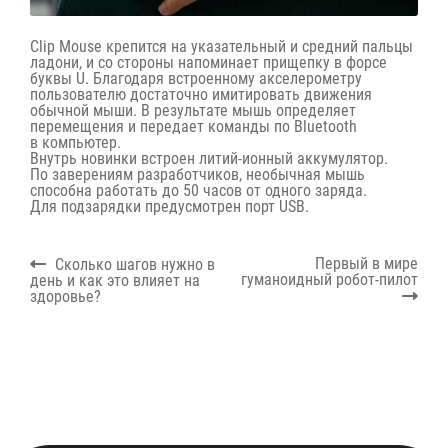
Clip Mouse крепится на указательный и средний пальцы
ладони, и со стороны напоминает прищепку в форсе
буквы U. Благодаря встроенному акселерометру
пользователю достаточно имитировать движения
обычной мыши. В результате мышь определяет
перемещения и передает команды по Bluetooth
в компьютер.
Внутрь новинки встроен литий-ионный аккумулятор.
По заверениям разработчиков, необычная мышь
способна работать до 50 часов от одного заряда.
Для подзарядки предусмотрен порт USB.
Навигация
Previous
Next
Первый в мире
Сколько шагов нужно в
по
post:
post:
гуманоидный робот-пилот
день и как это влияет на
записям
здоровье?