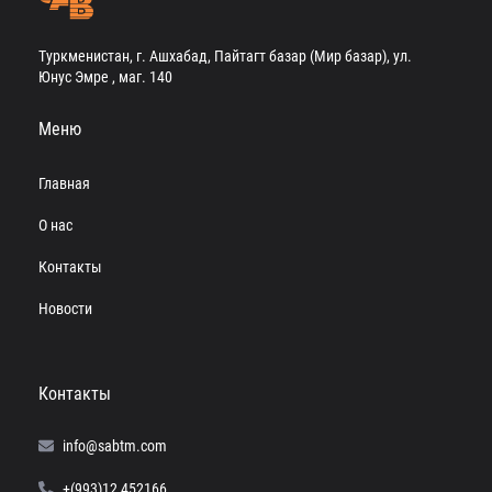
Туркменистан, г. Ашхабад, Пайтагт базар (Мир базар), ул.
Юнус Эмре , маг. 140
Меню
Главная
О нас
Контакты
Новости
Контакты
info@sabtm.com
+(993)12 452166