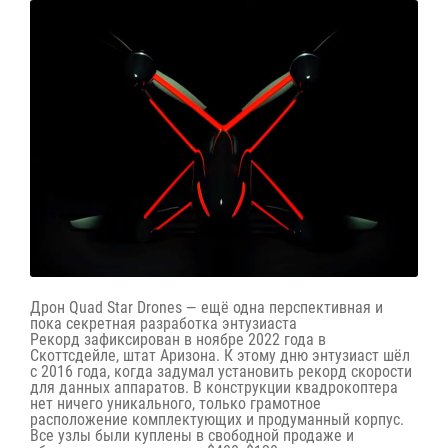
Дрон Quad Star Drones — ещё одна перспективная и
пока секретная разработка энтузиаста
Рекорд зафиксирован в ноябре 2022 года в
Скоттсдейле, штат Аризона. К этому дню энтузиаст шёл
с 2016 года, когда задумал установить рекорд скорости
для данных аппаратов. В конструкции квадрокоптера
нет ничего уникального, только грамотное
расположение комплектующих и продуманный корпус.
Все узлы были куплены в свободной продаже и