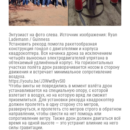
Энтузиаст на фото слева.
Источник изображения: Ryan
Lademann / Guinness
Установить рекорд помогла ракетообразная
конструкция гондол с двигателями и корпуса
квадрокоптера. Вся начинка дрона за исключением
четырёх выносных электродвигателей упрятана в
обтекаемый удлинённый корпус. На горизонтальных
участках полёта дрон разворачивается носом в сторону
движения и встречает минимальное сопротивление
воздуха.
https://youtu.be/J3WwtByvSI0
Чтобы винты не повредились в момент взлёта дрон
устанавливается на специальную опору, с которой
взлетает в воздух, но на которую вряд ли сможет
приземлиться. Для установки рекорда квадрокоптер
должен пролететь в одну сторону сто метров,
развернуться, и пролететь сто метров строго в обратном
направлении, чтобы свести на нет помощь или
сопротивление ветру. Также дрон должен двигаться всё
время на одной высоте — это устранит влияние на него
силы гравитации.