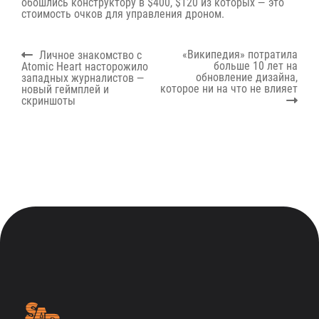
обошлись конструктору в $400, $120 из которых — это
стоимость очков для управления дроном.
Навигация
Previous
Next
«Википедия» потратила
Личное знакомство с
по
post:
post:
больше 10 лет на
Atomic Heart насторожило
записям
обновление дизайна,
западных журналистов —
которое ни на что не влияет
новый геймплей и
скриншоты