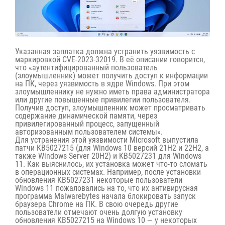
Указанная заплатка должна устранить уязвимость с
маркировкой CVE-2023-32019. В её описании говорится,
что «аутентифицированный пользователь
(злоумышленник) может получить доступ к информации
на ПК, через уязвимость в ядре Windows. При этом
злоумышленнику не нужно иметь права администратора
или другие повышенные привилегии пользователя.
Получив доступ, злоумышленник может просматривать
содержание динамической памяти, через
привилегированный процесс, запущенный
авторизованным пользователем системы».
Для устранения этой уязвимости Microsoft выпустила
патчи KB5027215 (для Windows 10 версий 21H2 и 22H2, а
также Windows Server 20H2) и KB5027231 для Windows
11. Как выяснилось, их установка может что-то сломать
в операционных системах. Например, после установки
обновления KB5027231 некоторые пользователи
Windows 11 пожаловались на то, что их антивирусная
программа Malwarebytes начала блокировать запуск
браузера Chrome на ПК. В свою очередь другие
пользователи отмечают очень долгую установку
обновления KB5027215 на Windows 10 — у некоторых