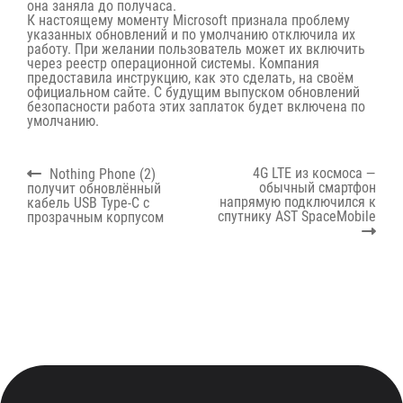
она заняла до получаса.
К настоящему моменту Microsoft признала проблему
указанных обновлений и по умолчанию отключила их
работу. При желании пользователь может их включить
через реестр операционной системы. Компания
предоставила
инструкцию
, как это сделать, на своём
официальном сайте. С будущим выпуском обновлений
безопасности работа этих заплаток будет включена по
умолчанию.
Навигация
Previous
Next
4G LTE из космоса —
Nothing Phone (2)
по
post:
post:
обычный смартфон
получит обновлённый
записям
напрямую подключился к
кабель USB Type-C с
спутнику AST SpaceMobile
прозрачным корпусом