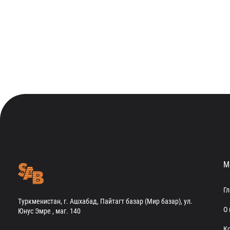
М
Г
Туркменистан, г. Ашхабад, Пайтагт базар (Мир базар), ул.
О 
Юнус Эмре , маг. 140
К