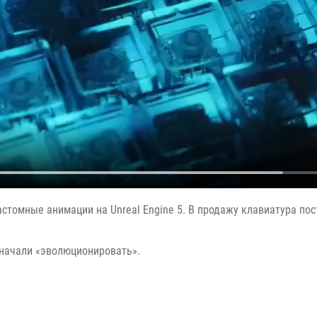
астомные анимации на Unreal Engine 5. В продажу клавиатура пос
 начали «эволюционировать».