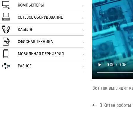
КОМПЬЮТЕРЫ
СЕТЕВОЕ ОБОРУДОВАНИЕ
КАБЕЛЯ
ОФИСНАЯ ТЕХНИКА
МОБИЛЬНАЯ ПЕРИФЕРИЯ
РАЗНОЕ
Вот так выглядят к
Навигация
Previous
В Китае роботы
по
post:
записям