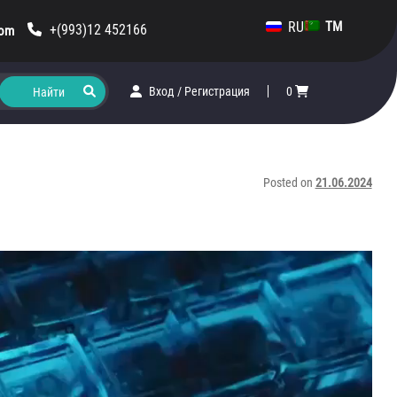
RU
TM
+(993)12 452166
com
Вход
/
Регистрация
0
Posted on
21.06.2024