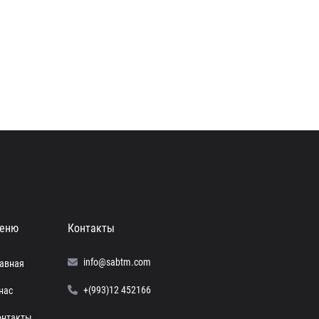
еню
Контакты
info@sabtm.com
лавная
+(993)12 452166
нас
онтакты