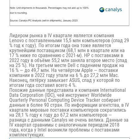
Лидером рынка в IV квартале является компания
Lenovo с поставленными 15,5 млн компьютеров (спад 29
% год к году). По итогам года она тоже является
крупнейшим поставщиком (68,1 млн в квартале или на
17 % ниже по сравнению с 2021-м). HP с поставками в
2022 году в объёме 55,2 млн заняла второе место (спад
на 25 %). На третьем месте Dell с падением продаж на
16 % — до 49,7 млн. На четвёртом Apple — поставки
компании в 2022 году упали на 6 % до 27,2 млн Mac.
Наконец, пятёрку замыкает ASUS, спад у которой по
итогам года составил всего 4 %.
Похожие данные представила и компания
International
Data Corporation (IDC)
, чей инструмент Worldwide
Quarterly Personal Computing Device Tracker собирает
данные в более 90 стран. По информации агентства, в IV
квартале мировые поставки компьютеров сократились
на 28,1 % году к году до 67,2 млн компьютеров —
разница с данными Canalys не очень велика. Данные за
IV квартал сравнимы с аналогичным периодом 2018
года, когда у Intel возникли проблемы с поставками
комплектующих.