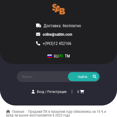
Доставка: бесплатно
online@sabtm.com
+(993)12 452166
RU
TM
Искать:
Вход
/
Регистрация
0
Главная
Продажи ПК в прошлом году обвалились на 16 % и
вряд ли рынок восстановится в 2023 году