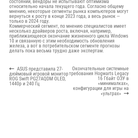
состоянии, вендоры не испытывают оптимизма
относительно начала текущего года. Согласно общему
мнению, некоторые сегменты рынка компьютеров могут
вернуться к росту в конце 2023 года, а весь рынок —
только в 2024 году.
Коммерческий сегмент, по мнению специалистов имеет
несколько драйверов роста, включая, например,
приближающееся окончание жизненного цикла Windows
10 и связанную с этим необходимость обновления
железа, а вот в потребительском сегменте прогнозы
делать пока весьма трудно даже экспертам.
Навигация
Previous
Next
Окончательные системные
ASUS представила 27-
по
post:
post:
требования Hogwarts Legacy
дюймовый игровой монитор
записям
16 Гбайт ОЗУ в
ROG Swift PG27AQDM OLED,
«минималках»,
1440p и 240 Гц
конфигурации для игры на
«ультрах»