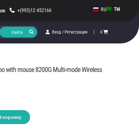
RU
TM
+(993)12 452166
com
Вход
/
Регистрация
0
o with mouse 8200G Multi-mode Wireless
В корзину