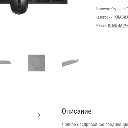
8200G
Multi-
Артикул:
Keyboard 
mode
Wireless
Категории:
КЛАВИ
Метки:
КЛАВИАТУ
Описание
Полное
беспроводное соединение