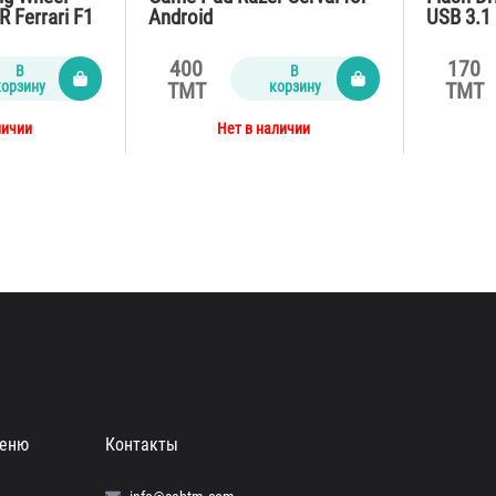
Ferrari F1
Android
USB 3.1
400
170
В
В
корзину
корзину
TMT
TMT
личии
Нет в наличии
еню
Контакты