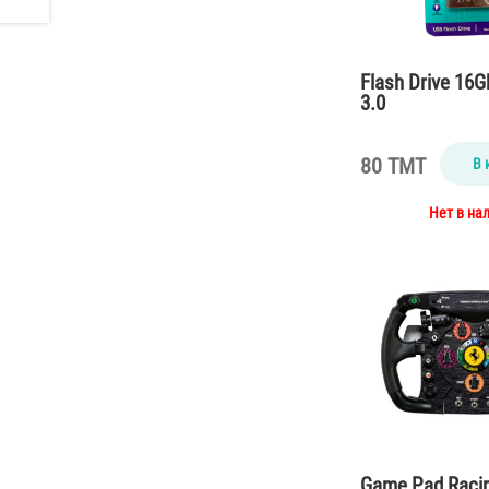
Flash Drive 16
3.0
80 TMT
В 
Нет в на
Game Pad Raci