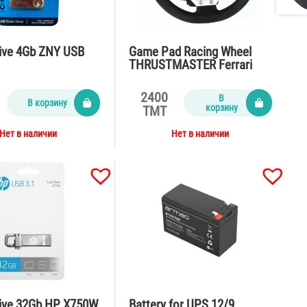
rive 4Gb ZNY USB
Game Pad Racing Wheel
THRUSTMASTER Ferrari
F430 Pro Force Feedback
2400
В
В корзину
корзину
TMT
Нет в наличии
Нет в наличии
rive 32Gb HP X750W
Battery for UPS 12/9