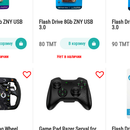
Gb ZNY USB
Flash Drive 8Gb ZNY USB
Flash D
3.0
3.0
80 TMT
90 TMT
корзину
В корзину
личии
Нет в наличии
ng Wheel
Game Pad Razer Serval for
Flash D