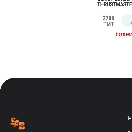
THRUSTMASTER 
PC/PS3
2700
TMT
Нет в на
М