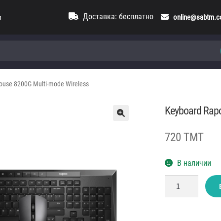
Доставка: бесплатно
и
online@sabtm.
ouse 8200G Multi-mode Wireless
Keyboard Rapo
720 TMT
В наличии
Количество
товара
Keyboard
Rapoo
with
mouse