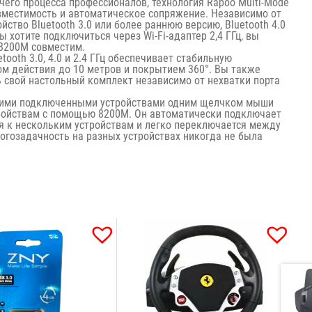
его процесса профессионалов, технология Rapoo Multi-Mode
вместимость и автоматическое сопряжение. Независимо от
йство Bluetooth 3.0 или более раннюю версию, Bluetooth 4.0
 хотите подключиться через Wi-Fi-адаптер 2,4 ГГц, вы
 8200M совместим.
oth 3.0, 4.0 и 2.4 ГГц обеспечивает стабильную
м действия до 10 метров и покрытием 360°. Вы также
 свой настольный комплект независимо от нехватки порта
кими подключенными устройствами одним щелчком мыши
ройствам с помощью 8200M. Он автоматически подключает
я к нескольким устройствам и легко переключается между
огозадачность на разных устройствах никогда не была