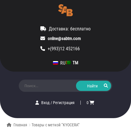
Доставка: бесплатно
online@sabtm.com
+(993)12 452166
RU
TM
Искать:
Вход
/
Регистрация
0
Главная
Товары с меткой “KYOCERA”