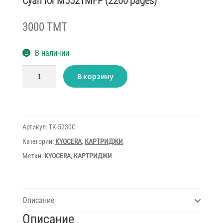
Cyan for M5521MFP (2200 pages)
3000 TMT
В наличии
Количество
В корзину
товара
Cartridge
Color
LaserJet
Kyocera
TK-
5230C
Артикул:
TK-5230C
Cyan
for
Категории:
KYOCERA
,
КАРТРИДЖИ
M5521MFP
(2200
Метки:
KYOCERA
,
КАРТРИДЖИ
pages)
Описание
Описание