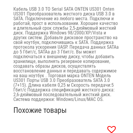
Кабель USB 3.0 TO Serial SATA ONTEN US301 Onten
US301 Преобразователь жесткого диска USB 3.0 в
SATA. Подключение из любого места. Подключи и
работай, прост в использовании. Хорошее качество
и длительный срок службы 2,5-дюймовый жесткий
диск. Поддержка Windows 98/2000/XP/Vista и
других систем. Добавьте дисковое пространство на
свой ноутбук, подключившись к SATA. Поддержка
протокола ускорения UASP. Передача данных SATAa
до 5 Гбит/с, SATAa до 3 Гбит/с. Вы может
подключаться к внешнему диску, чтобы добавить
хранилище, выполнять резервное копирование,
создавать образы дисков, осуществлять
восстановление данных и передавать содержимое
на ваш ноутбук . Торговая марка ONTEN Модель
US301 Порты USB 3.0 Преобразователь SATA 3.0
(7+15). Длина кабеля 0,25 м Скорость передачи:5
Гбит/с Поддержка спецификаций жесткого диска:
2,6-дюймовый последовательный жесткий диск.
Система поддержки: Windows/Linux/MAC OS.
Похожие товары