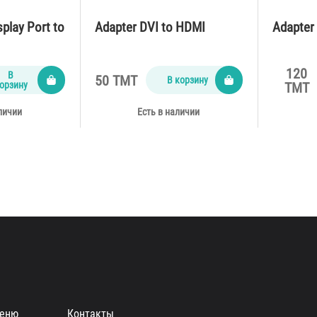
splay Port to
Adapter DVI to HDMI
Adapter 
120
В
50 TMT
В корзину
орзину
TMT
личии
Есть в наличии
еню
Контакты