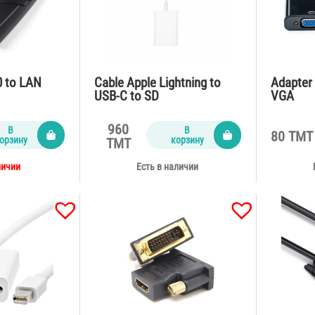
0 to LAN
Cable Apple Lightning to
Adapter 
USB-C to SD
VGA
960
В
В
80 TMT
орзину
корзину
TMT
личии
Есть в наличии