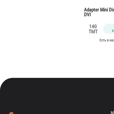
Adapter Mini Di
DVI
140
к
TMT
Есть в на
М