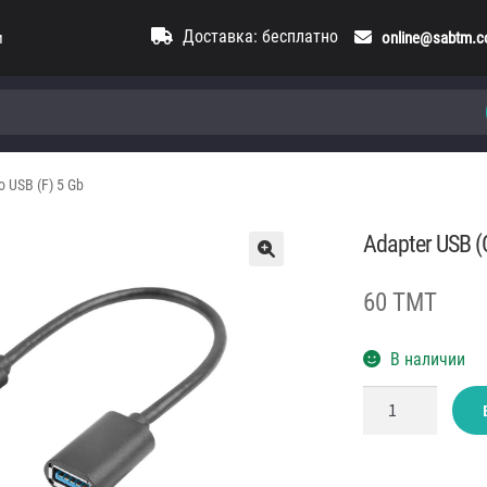
Доставка: бесплатно
и
online@sabtm.
o USB (F) 5 Gb
Adapter USB (C
60 TMT
В наличии
Количество
товара
Adapter
USB
(C)
3.1