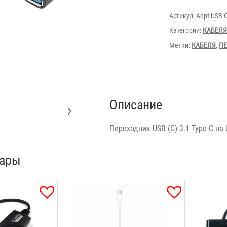
Type-
C
Артикул:
Adpt USB C
to
USB
Категории:
КАБЕЛ
(F)
5
Метки:
КАБЕЛЯ
,
П
Gb
Описание
Переходник USB (C) 3.1 Type-C на 
вары