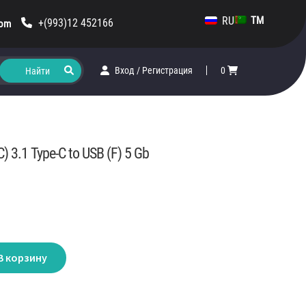
RU
TM
+(993)12 452166
com
Вход
/
Регистрация
0
) 3.1 Type-C to USB (F) 5 Gb
В корзину