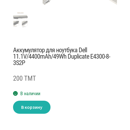
Аккумулятор для ноутбука Dell
11.1V/4400mAh/49Wh Duplicate E4300-8-
3S2P
200 TMT
В наличии
Количество
В корзину
товара
Аккумулятор
для
ноутбука
Dell