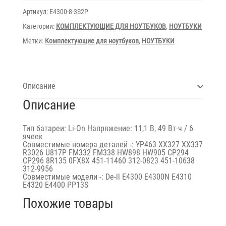
11.1V/4400mAh/49Wh
Duplicate
Артикул:
E4300-8-3S2P
E4300-
8-
Категории:
КОМПЛЕКТУЮЩИЕ ДЛЯ НОУТБУКОВ
,
НОУТБУКИ
3S2P
Метки:
Комплектующие для ноутбуков
,
НОУТБУКИ
Описание
Описание
Тип батареи: Li-On Напряжение: 11,1 В, 49 Вт·ч / 6
ячеек
Совместимые номера деталей -: YP463 XX327 XX337
R3026 U817P FM332 FM338 HW898 HW905 CP294
CP296 8R135 0FX8X 451-11460 312-0823 451-10638
312-9956
Совместимые модели -: De-ll E4300 E4300N E4310
E4320 E4400 PP13S
Похожие товары