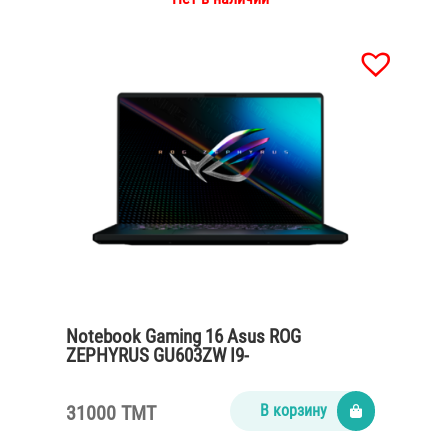
Notebook Gaming 16 Asus ROG
ZEPHYRUS GU603ZW I9-
12900H/16Gb/SSD1Tb/VGA RTX 3070Ti
8Gb/black
31000 TMT
В корзину