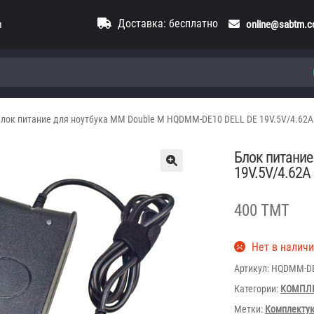
Доставка: бесплатно
и
online@sabtm.
лок питание для ноутбука MM Double M HQDMM-DE10 DELL DE 19V.5V/4.62A (
Блок питание
19V.5V/4.62A 
400 TMT
Нет в налич
Артикул:
HQDMM-D
Категории:
КОМПЛ
Метки:
Комплектую