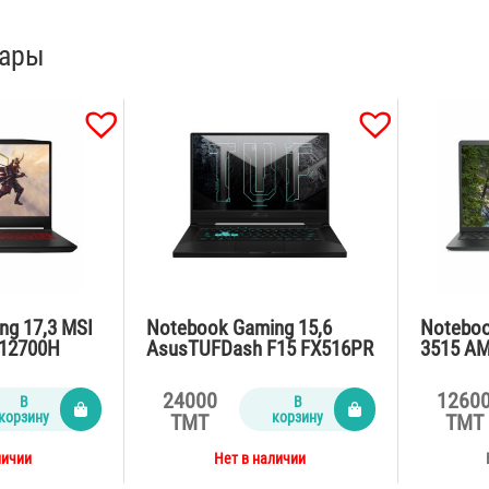
вары
ng 17,3 MSI
Notebook Gaming 15,6
Noteboo
-12700H
AsusTUFDash F15 FX516PR
3515 AM
Gb/VGA
I7-
3700U/
in11
11370H/16Gb/SSD1Tb/RTX
DDR4/SS
24000
1260
В
В
3070 8Gb/Win10/no
an grey
корзину
корзину
TMT
TMT
webcam/grey
личии
Нет в наличии