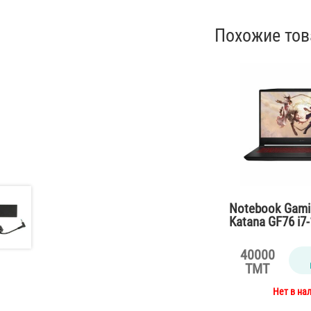
Похожие то
Notebook Gami
Katana GF76 i7
/16Gb/SSD512
RTX3060 6Gb/W
40000
TMT
Нет в на