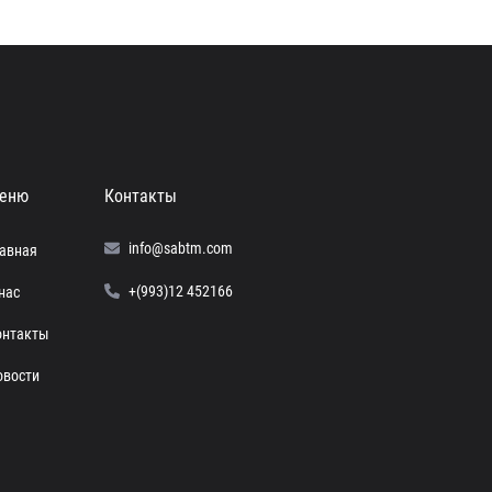
еню
Контакты
info@sabtm.com
лавная
+(993)12 452166
нас
онтакты
овости