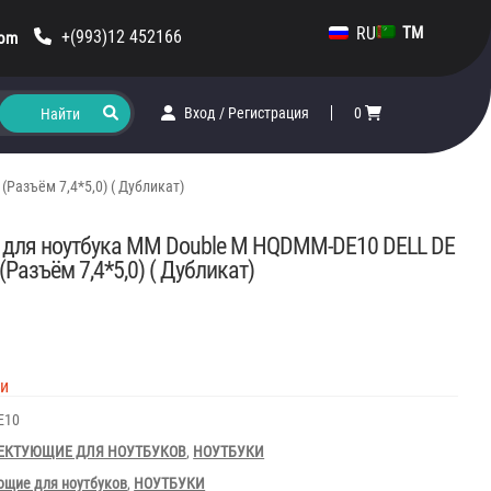
RU
TM
+(993)12 452166
com
Вход
/
Регистрация
0
Разъём 7,4*5,0) ( Дубликат)
 для ноутбука MM Double M HQDMM-DE10 DELL DE
(Разъём 7,4*5,0) ( Дубликат)
ии
E10
ЕКТУЮЩИЕ ДЛЯ НОУТБУКОВ
,
НОУТБУКИ
щие для ноутбуков
,
НОУТБУКИ