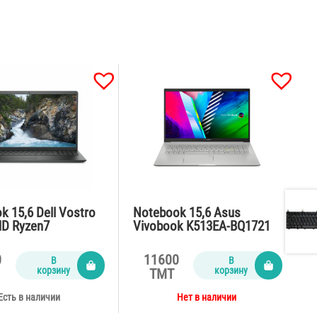
k 15,6 Dell Vostro
Notebook 15,6 Asus
D Ryzen7
Vivobook K513EA-BQ1721
8Gb
Intel Core i5-
D512/FHD/65W/tit
1135G7/FHD/DDR4
0
11600
В
В
8GB/SSD 512GB/42W
корзину
корзину
TMT
Есть в наличии
Нет в наличии