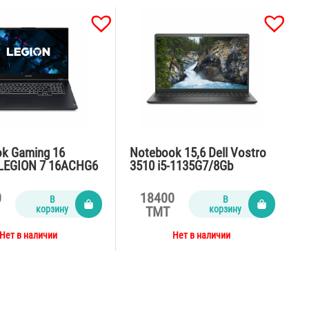
k Gaming 16
Notebook 15,6 Dell Vostro
LEGION 7 16ACHG6
3510 i5-1135G7/8Gb
5900HX
DDR4/Ssd512nvme/MX350
SSD1Tbx2/RTX3080
2gb/65Watt/black
0
18400
В
В
in11/RGB/grey
корзину
корзину
TMT
Нет в наличии
Нет в наличии