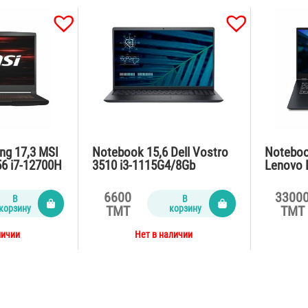
ng 17,3 MSI
Notebook 15,6 Dell Vostro
Noteboo
6 i7-12700H
3510 i3-1115G4/8Gb
Lenovo 
Gb/VGA
DDR4/Ssd256M2/65Watt/C
Ryzen9-
RGB/black
arbon black
/32Gb/
6600
3300
В
В
16Gb /W
корзину
корзину
TMT
TMT
личии
Нет в наличии