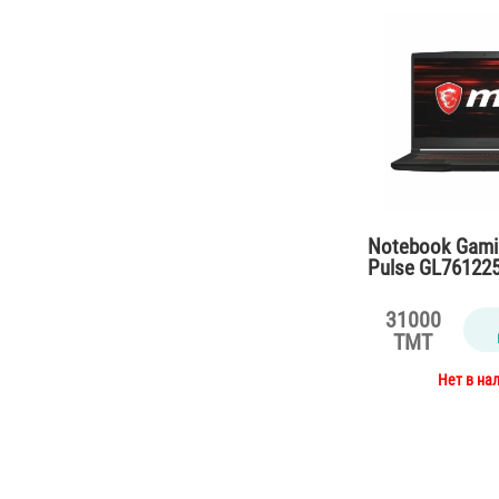
Notebook Gami
Pulse GL761225
/16Gb/SSD512
RTX3070 8Gb /
31000
TMT
Нет в на