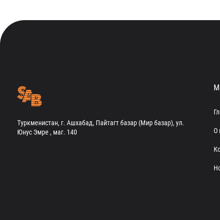
М
Г
Туркменистан, г. Ашхабад, Пайтагт базар (Мир базар), ул.
О 
Юнус Эмре , маг. 140
К
Н