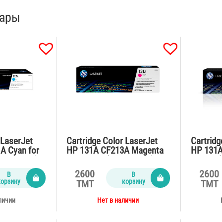
вары
 LaserJet
Cartridge Color LaserJet
Cartridg
A Cyan for
HP 131A CF213A Magenta
HP 131A
700 pages)
for M276n (2300 pages)
M276n (
2600
2600
В
В
корзину
корзину
TMT
TMT
личии
Нет в наличии