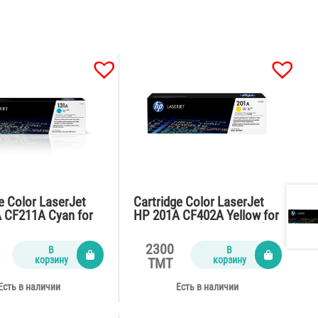
e Color LaserJet
Cartridge Color LaserJet
 CF211A Cyan for
HP 201A CF402A Yellow for
2300 pages)
M252,M277 (1400 pages)
2300
В
В
корзину
корзину
TMT
Есть в наличии
Есть в наличии