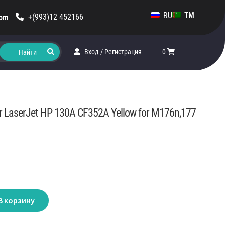
RU
TM
+(993)12 452166
com
Вход
/
Регистрация
0
or LaserJet HP 130A CF352A Yellow for M176n,177
В корзину