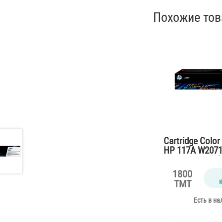
Похожие то
Cartridge Color
HP 117A W2071
M150,178,179 (
1800
TMT
Есть в на