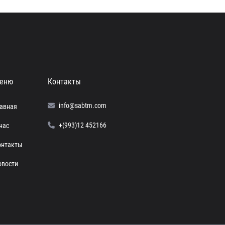
еню
Контакты
info@sabtm.com
лавная
+(993)12 452166
нас
онтакты
овости