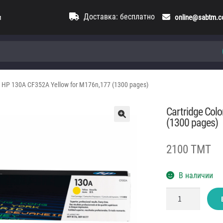
Доставка: бесплатно
и
online@sabtm.
et HP 130A CF352A Yellow for M176n,177 (1300 pages)
Cartridge Col
(1300 pages)
2100 TMT
В наличии
Количество
товара
Cartridge
Color
LaserJet