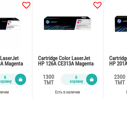
 LaserJet
Cartridge Color LaserJet
Cartridg
3A Magenta
HP 126A CE313A Magenta
HP 201A
79 (700
for CP1025,M175,Pro M275
for M25
(1000 pages)
pages)
1300
2300
В
В
корзину
корзину
TMT
TMT
личии
Есть в наличии