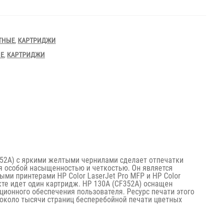
ТНЫЕ
,
КАРТРИДЖИ
ЫЕ
,
КАРТРИДЖИ
52A) с яркими желтыми чернилами сделает отпечатки
я особой насыщенностью и четкостью. Он является
ми принтерами HP Color LaserJet Pro MFP и HP Color
кте идет один картридж. HP 130A (CF352A) оснащен
ионного обеспечения пользователя. Ресурс печати этого
 около тысячи страниц бесперебойной печати цветных