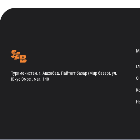
М
Г
Туркменистан, г. Ашхабад, Пайтагт базар (Мир базар), ул.
О 
Юнус Эмре , маг. 140
К
Н