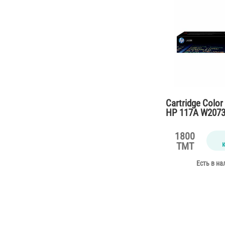
Cartridge Color
HP 117A W207
for M150,178,1
pages)
1800
TMT
Есть в на