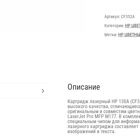
HP
130A
CF352A
Артикул:
CF352A
Yellow
for
Категории:
HP ЦВЕ
M176n,177
(1300
Метки:
HP ЦВЕТН
pages)
Описание
Картридж лазерный HP 130A (CF3
высокого качества, отличающиес
оригинальным и совместим цветны
LaserJet Pro MFP M177. В компле
специальным чипом для информац
лазерного картриджа составляет
изображений и текста.