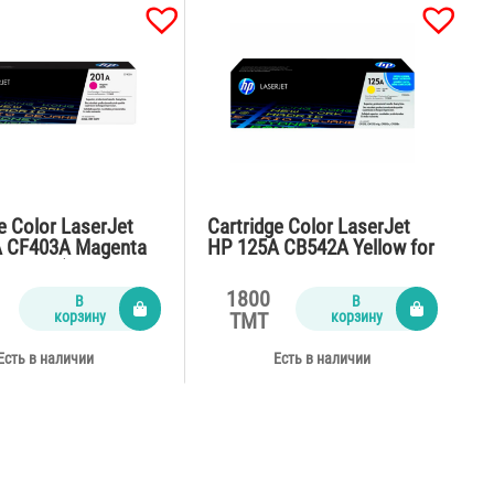
e Color LaserJet
Cartridge Color LaserJet
 CF403A Magenta
HP 125A CB542A Yellow for
2,M277 (1400
CP1215,CM1312,CP1515n
(1400 pages)
1800
В
В
корзину
корзину
TMT
Есть в наличии
Есть в наличии