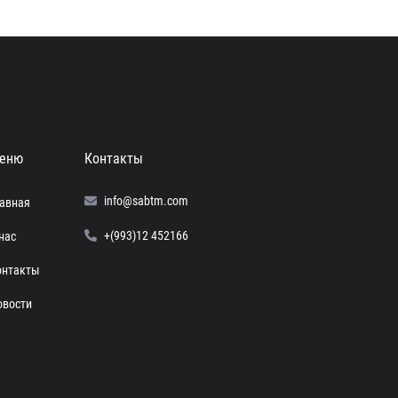
еню
Контакты
info@sabtm.com
лавная
+(993)12 452166
нас
онтакты
овости