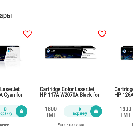
вары
 LaserJet
Cartridge Color LaserJet
Cartridg
A Cyan for
HP 117A W2070A Black for
HP 126A
ges)
M150,178,179 (1000 pages)
for CP1
(1000 p
1800
1300
В
В
корзину
корзину
TMT
TMT
личии
Есть в наличии