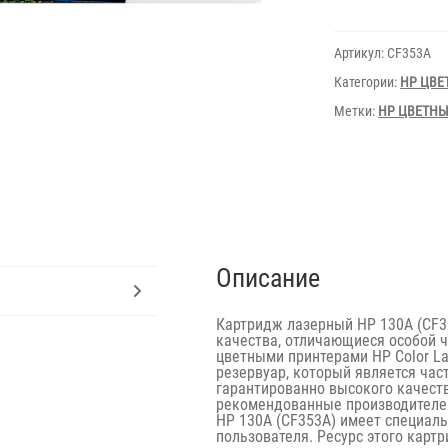
HP
130A
CF353A
Артикул:
CF353A
Magenta
for
Категории:
HP ЦВЕ
M176n,177
(1300
Метки:
HP ЦВЕТН
pages)
Описание
Картридж лазерный HP 130A (CF3
качества, отличающиеся особой 
цветными принтерами HP Color La
резервуар, который является час
гарантированно высокого качест
рекомендованные производителе
HP 130A (CF353A) имеет специал
пользователя. Ресурс этого карт