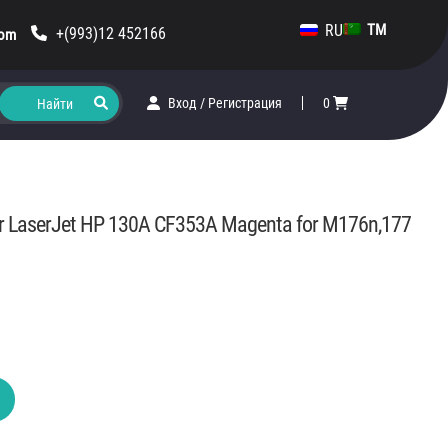
RU
TM
+(993)12 452166
com
Вход
/
Регистрация
0
or LaserJet HP 130A CF353A Magenta for M176n,177