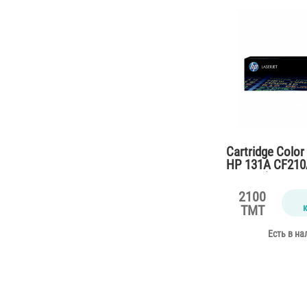
Cartridge Color
HP 131A CF210A
M276n (2500 pa
2100
TMT
Есть в на