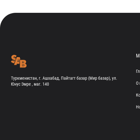
М
Г
Туркменистан, г. Ашхабад, Пайтагт базар (Мир базар), ул.
О 
Юнус Эмре , маг. 140
К
Н