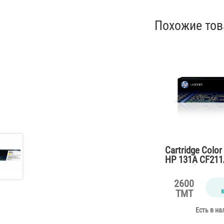
Похожие то
Cartridge Color
HP 131A CF211
M276n (2300 pa
2600
TMT
Есть в на