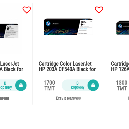
 LaserJet
Cartridge Color LaserJet
Cartridg
 Black for
HP 203A CF540A Black for
HP 126A
ges)
M281,254,280 (1400 pages)
CP1025,
(1000 p
1700
1300
В
В
корзину
корзину
TMT
TMT
личии
Есть в наличии