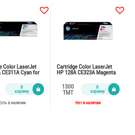
e Color LaserJet
Cartridge Color LaserJet
 CE311A Cyan for
HP 128A CE323A Magenta
M175,Pro M275
for CP1525,CM1415fn
ages)
(1300 pages)
1300
В
В
корзину
корзину
TMT
Есть в наличии
Нет в наличии