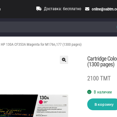
Доставка: бесплатно
и
online@sabtm.
et HP 130A CF353A Magenta for M176n,177 (1300 pages)
Cartridge Col
(1300 pages)
2100 TMT
В наличии
Количество
В корзину
товара
Cartridge
Color
LaserJet