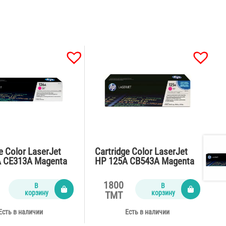
e Color LaserJet
Cartridge Color LaserJet
 CE313A Magenta
HP 125A CB543A Magenta
025,M175,Pro M275
for
ages)
CP1215,CM1312,CP1515n
1800
В
В
(1400 pages)
корзину
корзину
TMT
Есть в наличии
Есть в наличии