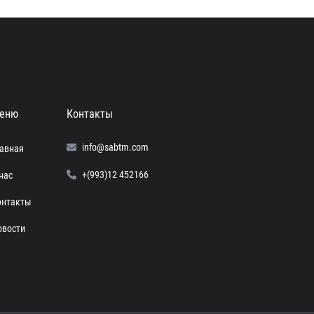
еню
Контакты
info@sabtm.com
лавная
+(993)12 452166
нас
онтакты
овости