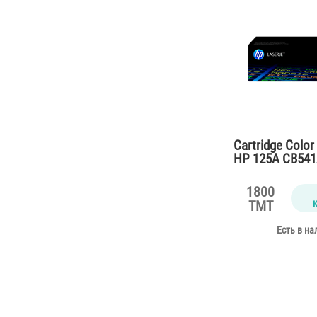
Cartridge Color
HP 125A CB541
CP1215,CM131
(1400 pages)
1800
TMT
Есть в на