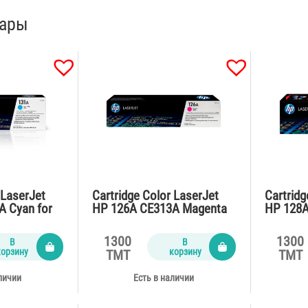
вары
 LaserJet
Cartridge Color LaserJet
Cartridg
A Cyan for
HP 126A CE313A Magenta
HP 128A
ges)
for CP1025,M175,Pro M275
for CP1
(1000 pages)
(1300 p
1300
1300
В
В
корзину
корзину
TMT
TMT
личии
Есть в наличии