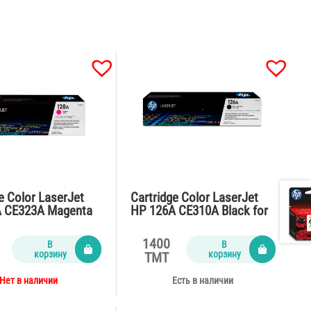
e Color LaserJet
Cartridge Color LaserJet
 CE323A Magenta
HP 126A CE310A Black for
525,CM1415fn
CP1025,M175,Pro M275
ages)
(1200 pages)
1400
В
В
корзину
корзину
TMT
Нет в наличии
Есть в наличии