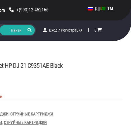
RU
TM
+(993)12 452166
com
Вход
/
Регистрация
0
Jet HP DJ 21 C9351AE Black
ии
ИДЖИ
,
СТРУЙНЫЕ КАРТРИДЖИ
И
,
СТРУЙНЫЕ КАРТРИДЖИ