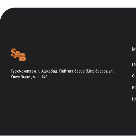
М
Г
Туркменистан, г. Ашхабад, Пайтагт базар (Мир базар), ул.
О 
Юнус Эмре , маг. 140
К
Н