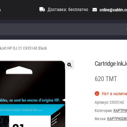
Доставка: бесплатно
и
online@sabtm.
nkJet HP DJ 21 C9351AE Black
Cartridge Ink
620 TMT
Нет в налич
Артикул:
C9351AE
Категории:
КАРТР
Метки:
КАРТРИДЖ