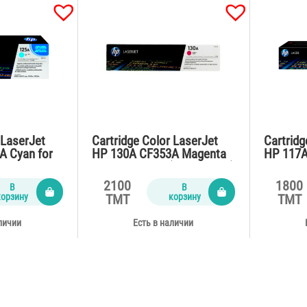
 LaserJet
Cartridge Color LaserJet
Cartridg
A Cyan for
HP 130A CF353A Magenta
HP 117A
2,CP1515n
for M176n,177 (1300 pages)
M150,17
2100
1800
В
В
корзину
корзину
TMT
TMT
личии
Есть в наличии