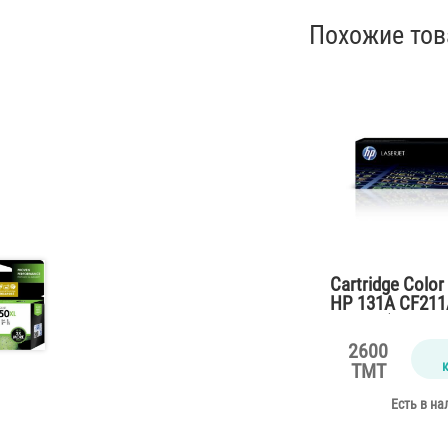
Похожие то
Cartridge Color
HP 131A CF211
M276n (2300 pa
2600
TMT
Есть в на