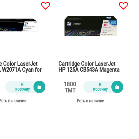
e Color LaserJet
Cartridge Color LaserJet
 W2071A Cyan for
HP 125A CB543A Magenta
8,179 (700 pages)
for
CP1215,CM1312,CP1515n
1800
В
В
(1400 pages)
корзину
корзину
TMT
Есть в наличии
Есть в наличии