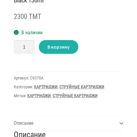
Black 130ml
2300 TMT
В наличии
Количество
В корзину
товара
Cartridge
InkJet
HP
DJ
72
C9370A
Артикул:
C9370A
Photo
Black
Категории:
КАРТРИДЖИ
,
СТРУЙНЫЕ КАРТРИДЖИ
130ml
Метки:
КАРТРИДЖИ
,
СТРУЙНЫЕ КАРТРИДЖИ
Описание
Описание