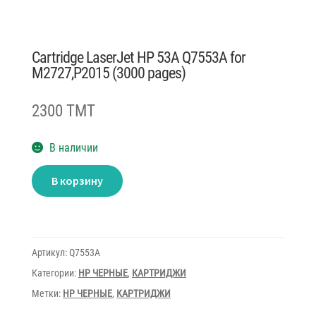
Cartridge LaserJet HP 53A Q7553A for
M2727,P2015 (3000 pages)
2300 TMT
В наличии
Количество
В корзину
товара
Cartridge
LaserJet
HP
53A
Q7553A
for
Артикул:
Q7553A
M2727,P2015
(3000
Категории:
HP ЧЕРНЫЕ
,
КАРТРИДЖИ
pages)
Метки:
HP ЧЕРНЫЕ
,
КАРТРИДЖИ