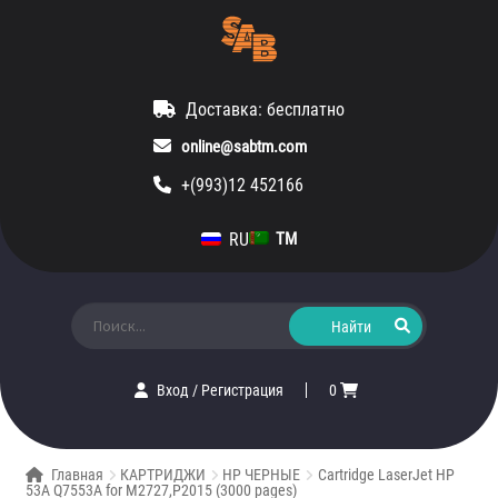
Доставка: бесплатно
online@sabtm.com
+(993)12 452166
RU
TM
Искать:
Вход
/
Регистрация
0
Главная
КАРТРИДЖИ
HP ЧЕРНЫЕ
Cartridge LaserJet HP
53A Q7553A for M2727,P2015 (3000 pages)