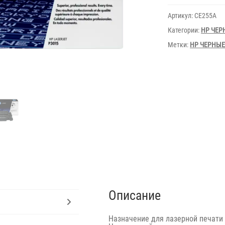
CE255A
for
Артикул:
CE255A
P301M,M525
(6000
Категории:
HP ЧЕР
pages)
Метки:
HP ЧЕРНЫ
Описание
Назначение
для лазерной печати