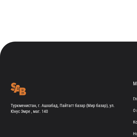
М
Г
Туркменистан, г. Ашхабад, Пайтагт базар (Мир базар), ул.
О 
Юнус Эмре , маг. 140
К
Н