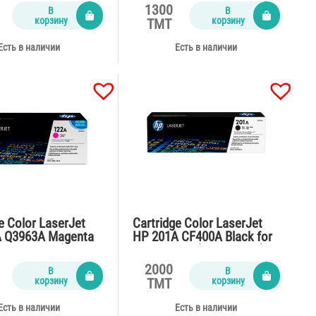
(1000 pages)
1300
В
В
корзину
корзину
TMT
Есть в наличии
Есть в наличии
e Color LaserJet
Cartridge Color LaserJet
 Q3963A Magenta
HP 201A CF400A Black for
,2820,2840 (4000
M252,M277 (1500 pages)
2000
В
В
корзину
корзину
TMT
Есть в наличии
Есть в наличии