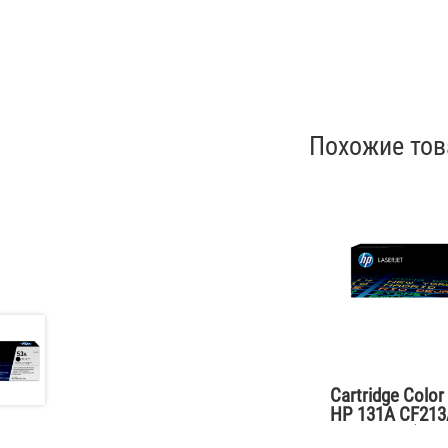
Похожие то
Cartridge Color
HP 131A CF213
for M276n (230