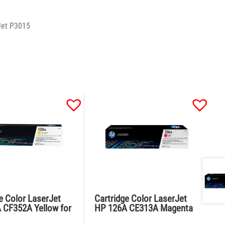
et P3015
e Color LaserJet
Cartridge Color LaserJet
 CF352A Yellow for
HP 126A CE313A Magenta
77 (1300 pages)
for CP1025,M175,Pro M275