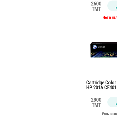
2600
TMT
Нет в на
Cartridge Color
HP 201A CF401
M252,M277 (14
2300
TMT
Есть в на