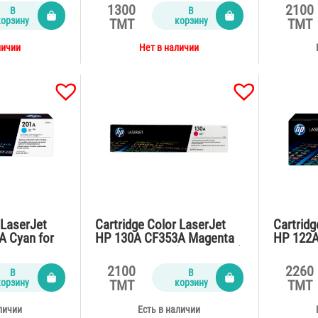
(1300 pages)
1300
2100
В
В
корзину
корзину
TMT
TMT
личии
Нет в наличии
 LaserJet
Cartridge Color LaserJet
Cartridg
A Cyan for
HP 130A CF353A Magenta
HP 122A
00 pages)
for M176n,177 (1300 pages)
for 2550
pages)
2100
2260
В
В
корзину
корзину
TMT
TMT
личии
Есть в наличии