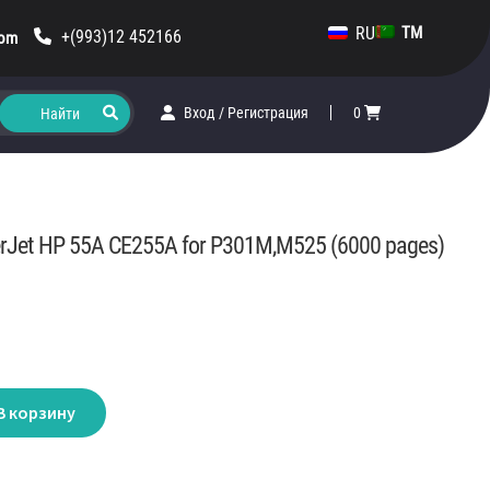
RU
TM
+(993)12 452166
com
Вход
/
Регистрация
0
erJet HP 55A CE255A for P301M,M525 (6000 pages)
В корзину