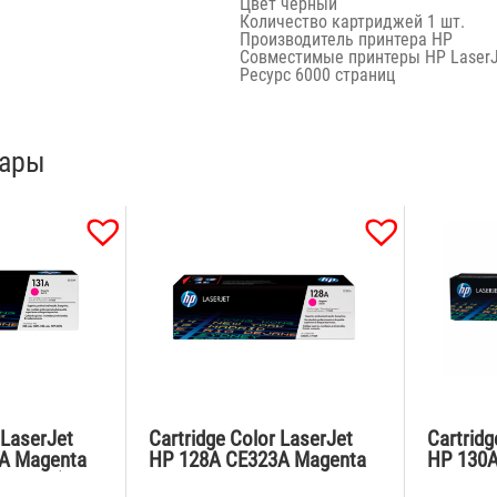
Цвет
черный
Количество картриджей
1 шт.
Производитель принтера
HP
Совместимые принтеры HP LaserJ
Ресурс
6000 страниц
вары
 LaserJet
Cartridge Color LaserJet
Cartridg
A Magenta
HP 128A CE323A Magenta
HP 130A
0 pages)
for CP1525,CM1415fn
M176n,1