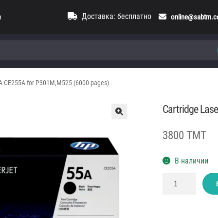
Доставка: бесплатно
и
online@sabtm.
5A CE255A for P301M,M525 (6000 pages)
Cartridge Las
3800 TMT
В наличии
Количество
товара
Cartridge
LaserJet
HP
55A