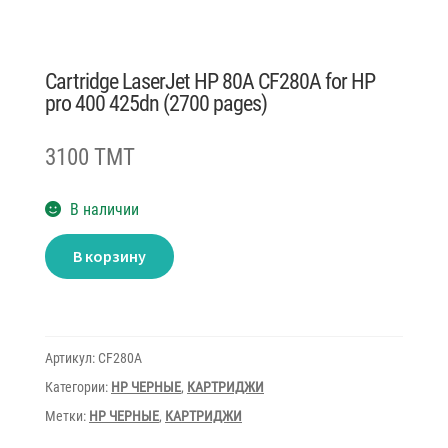
Cartridge LaserJet HP 80A CF280A for HP
pro 400 425dn (2700 pages)
3100 TMT
В наличии
Количество
В корзину
товара
Cartridge
LaserJet
HP
80A
CF280A
for
Артикул:
CF280A
HP
pro
Категории:
HP ЧЕРНЫЕ
,
КАРТРИДЖИ
400
425dn
Метки:
HP ЧЕРНЫЕ
,
КАРТРИДЖИ
(2700