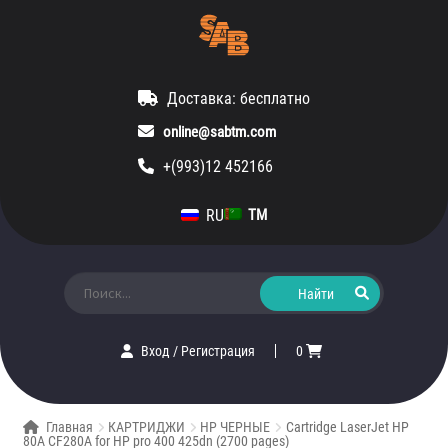
Доставка: бесплатно
online@sabtm.com
+(993)12 452166
RU
TM
Искать:
Вход
/
Регистрация
0
Главная
КАРТРИДЖИ
HP ЧЕРНЫЕ
Cartridge LaserJet HP
80A CF280A for HP pro 400 425dn (2700 pages)