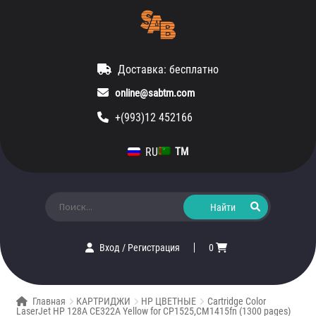
Доставка: бесплатно
online@sabtm.com
+(993)12 452166
RU
TM
Искать:
Вход
/
Регистрация
0
Главная
КАРТРИДЖИ
HP ЦВЕТНЫЕ
Cartridge Color
LaserJet HP 128A CE322A Yellow for CP1525,CM1415fn (1300 pages)