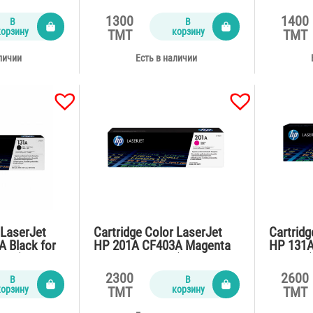
79 (700
CP1025,M175,Pro M275
CP1025,
(1000 pages)
(1200 p
1300
1400
В
В
корзину
корзину
TMT
TMT
личии
Есть в наличии
 LaserJet
Cartridge Color LaserJet
Cartridg
 Black for
HP 201A CF403A Magenta
HP 131A
ges)
for M252,M277 (1400
M276n (
pages)
2300
2600
В
В
корзину
корзину
TMT
TMT