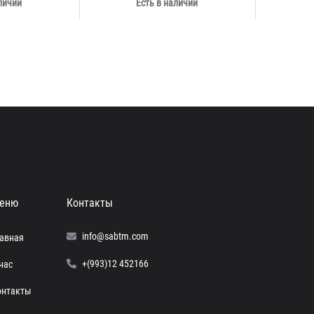
личии
Есть в наличии
еню
Контакты
info@sabtm.com
лавная
+(993)12 452166
нас
онтакты