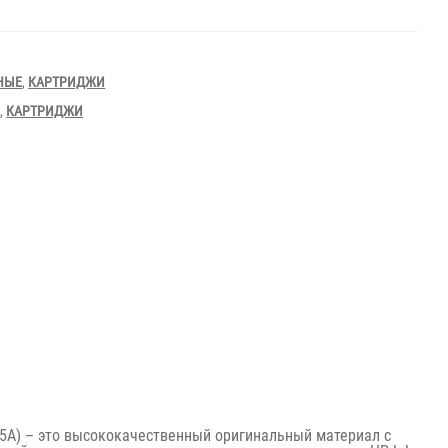
2MFP,M1214MFP
НЫЕ
,
КАРТРИДЖИ
Е
,
КАРТРИДЖИ
5A) – это высококачественный оригинальный материал с