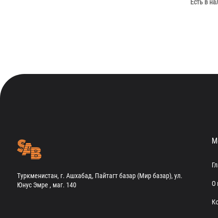
Есть в на
М
Г
Туркменистан, г. Ашхабад, Пайтагт базар (Мир базар), ул.
О 
Юнус Эмре , маг. 140
К