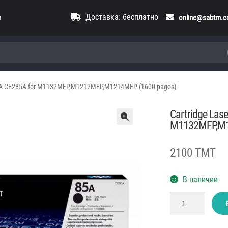
Доставка: бесплатно
и
online@sabtm.
85A CE285A for M1132MFP,M1212MFP,M1214MFP (1600 pages)
Cartridge Las
M1132MFP,M1
2100 TMT
В наличии
Количество
товара
Cartridge
LaserJet
HP