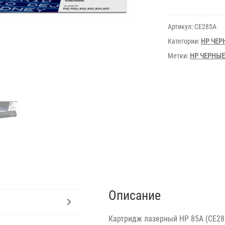
85A
CE285A
for
Артикул:
CE285A
M1132MFP,M121
(1600
Категории:
HP ЧЕР
pages)
Метки:
HP ЧЕРНЫ
Описание
Картридж лазерный HP 85A (CE28