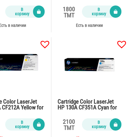
M175,Pro M275
M150,178,179 (700 pages)
ages)
1800
В
В
корзину
корзину
TMT
Есть в наличии
Есть в наличии
e Color LaserJet
Cartridge Color LaserJet
 CF212A Yellow for
HP 130A CF351A Cyan for
2300 pages)
M176n,177 (1300 pages)
2100
В
В
корзину
корзину
TMT