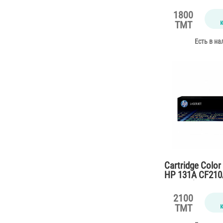
for M150,178,1
pages)
1800
TMT
Есть в на
Cartridge Color
HP 131A CF210A
M276n (2500 pa
2100
TMT