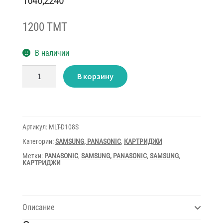
1640,2240
1200 TMT
В наличии
Количество
В корзину
товара
Cartridge
LaserJet
Samsung
MLT-
D108S
for
Артикул:
MLT-D108S
1640,2240
Категории:
SAMSUNG, PANASONIC
,
КАРТРИДЖИ
Метки:
PANASONIC
,
SAMSUNG, PANASONIC
,
SAMSUNG
,
КАРТРИДЖИ
Описание