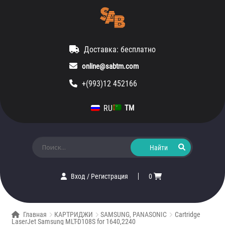
Доставка: бесплатно
online@sabtm.com
+(993)12 452166
RU
TM
Искать:
Вход
/
Регистрация
0
Главная
КАРТРИДЖИ
SAMSUNG, PANASONIC
Cartridge
LaserJet Samsung MLT-D108S for 1640,2240