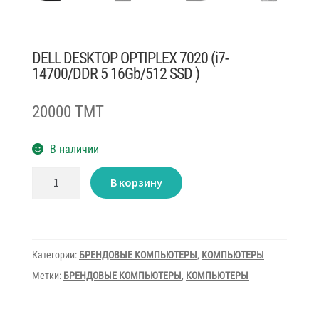
DELL DESKTOP OPTIPLEX 7020 (i7-
14700/DDR 5 16Gb/512 SSD )
20000 TMT
В наличии
Количество
В корзину
товара
DELL
DESKTOP
OPTIPLEX
7020
(i7-
14700/DDR
Категории:
БРЕНДОВЫЕ КОМПЬЮТЕРЫ
,
КОМПЬЮТЕРЫ
5
16Gb/512
Метки:
БРЕНДОВЫЕ КОМПЬЮТЕРЫ
,
КОМПЬЮТЕРЫ
SSD
)