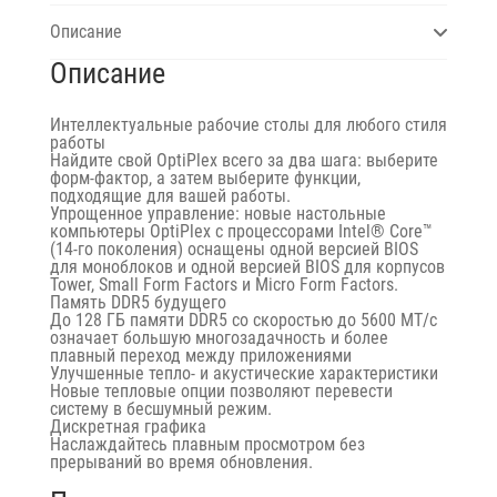
Описание
Описание
Интеллектуальные рабочие столы для любого стиля
работы
Найдите свой OptiPlex всего за два шага: выберите
форм-фактор, а затем выберите функции,
подходящие для вашей работы.
Упрощенное управление: новые настольные
компьютеры OptiPlex с процессорами Intel® Core™
(14-го поколения) оснащены одной версией BIOS
для моноблоков и одной версией BIOS для корпусов
Tower, Small Form Factors и Micro Form Factors.
Память DDR5 будущего
До 128 ГБ памяти DDR5 со скоростью до 5600 МТ/с
означает большую многозадачность и более
плавный переход между приложениями
Улучшенные тепло- и акустические характеристики
Новые тепловые опции позволяют перевести
систему в бесшумный режим.
Дискретная графика
Наслаждайтесь плавным просмотром без
прерываний во время обновления.